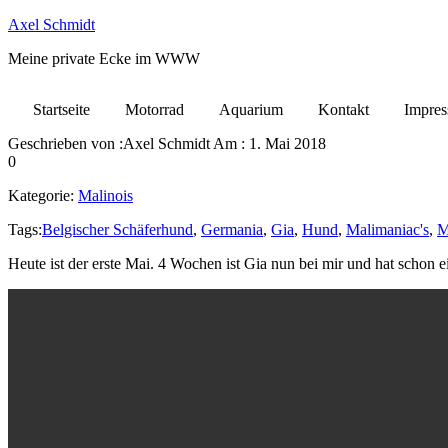
Axel Schmidt
Meine private Ecke im WWW
Startseite
Motorrad
Aquarium
Kontakt
Impre
Geschrieben von :
Axel Schmidt
Am :
1. Mai 2018
0
Kategorie:
Malinois
Tags:
Belgischer Schäferhund
,
Germania
,
Gia
,
Hund
,
Malimaniac's
,
M
Heute ist der erste Mai. 4 Wochen ist Gia nun bei mir und hat schon ei