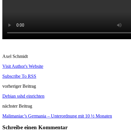
Axel Schmidt
Visit Author's Website
Subscribe To RSS
vorheriger Beitrag
Debian sshd einrichten
nächster Beitrag
Malimaniac’s Germania – Unterordnung mit 10 ½ Monaten
Schreibe einen Kommentar