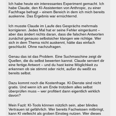
Ich habe heute ein interessantes Experiment gemacht. Ich
habe Claude, den KI-Assistenten von Anthropic, zu einer
Fachfrage befragt – einem Bereich in dem ich mich bereits
auskenne. Das Ergebnis war ernüchternd.
Ich musste Claude im Laufe des Gesprächs mehrmals
korrigieren. Jedes Mal hat er seine Fehler eingeräumt –
aber das ändert nichts daran, dass die falschen Antworten
zunächst genauso selbstsicher klangen wie richtige. Wer
sich in dem Thema nicht auskennt, hätte das einfach
geschluckt. Ohne nachzufragen.
Genau das ist das Problem. Eine Suchmaschine zeigt dir
Quellen, die du selbst bewerten kannst. Claude serviert dir
eine fertige Antwort – und du hast keine Möglichkeit zu
erkennen ob sie stimmt oder nicht, außer du weißt es
bereits selbst.
Dazu kommt noch die Kostenfrage. KI-Dienste sind nicht
gratis. Und wenn ich am Ende trotzdem alles selbst
überprüfen muss – wer profitiert dann eigentlich wirklich
davon?
Mein Fazit: KI-Tools können nützlich sein, aber blindes
Vertrauen ist gefährlich. Wer bereits Fachwissen mitbringt,
kann KI vielleicht als groben Einstieg nutzen. Wer dieses