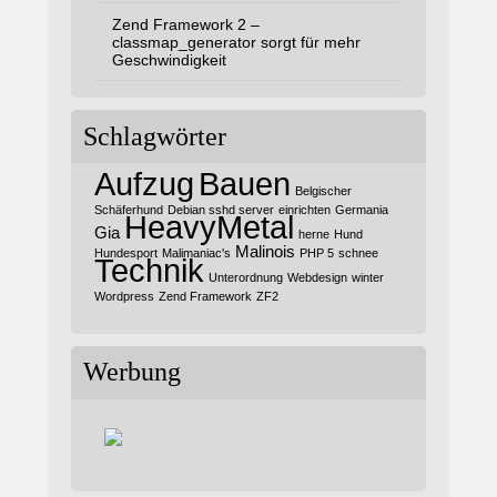
Zend Framework 2 –
classmap_generator sorgt für mehr
Geschwindigkeit
Schlagwörter
Aufzug
Bauen
Belgischer
Schäferhund
Debian sshd server
einrichten
Germania
HeavyMetal
Gia
herne
Hund
Malinois
Hundesport
Malimaniac's
PHP 5
schnee
Technik
Unterordnung
Webdesign
winter
Wordpress
Zend Framework
ZF2
Werbung