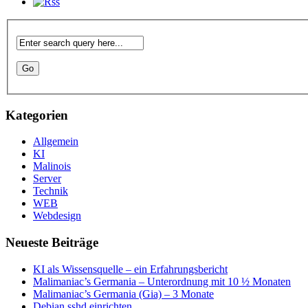
Kategorien
Allgemein
KI
Malinois
Server
Technik
WEB
Webdesign
Neueste Beiträge
KI als Wissensquelle – ein Erfahrungsbericht
Malimaniac’s Germania – Unterordnung mit 10 ½ Monaten
Malimaniac’s Germania (Gia) – 3 Monate
Debian sshd einrichten