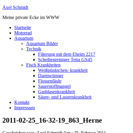
Axel Schmidt
Meine private Ecke im WWW
Startseite
Motorrad
Aquarium
Aquarium Bilder
Technik
Filterung mit dem Eheim 2217
Scheibenreiniger Tetra GS45
Fisch Krankheiten
Weißpünktchen- krankheit
Darmwürmer
Flossenfäule
Sauerstoffmangel
Gasblasenkrankheit
Säure- und Laugenkrankheit
Kontakt
Impressum
2011-02-25_16-32-19_863_Herne
Geschrieben von :
Axel Schmidt
Am :
25. Februar 2011